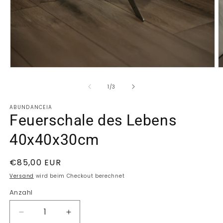
Medien
M
1
2
in
in
von
1
/
3
Modal
M
öffnen
ö
ABUNDANCEIA
Feuerschale des Lebens
40x40x30cm
Normaler
€85,00 EUR
Preis
Versand
wird beim Checkout berechnet
Anzahl
Anzahl
Verringere
Erhöhe