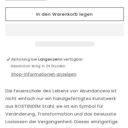
die
die
Menge
Menge
In den Warenkorb legen
für
für
Feuerschale
Feuerschale
des
des
Lebens
Lebens
40x40x30cm
40x40x30cm
Abholung bei
Langenzenn
verfügbar
Gewöhnlich fertig in 24 Stunden
Shop-Informationen anzeigen
Die Feuerschale des Lebens von Abundanceia ist
nicht einfach nur ein handgefertigtes Kunstwerk
aus ROSTENDEM Stahl; sie ist ein Symbol für
Veränderung, Transformation und das bewusste
Loslassen der Vergangenheit. Dieses einzigartige